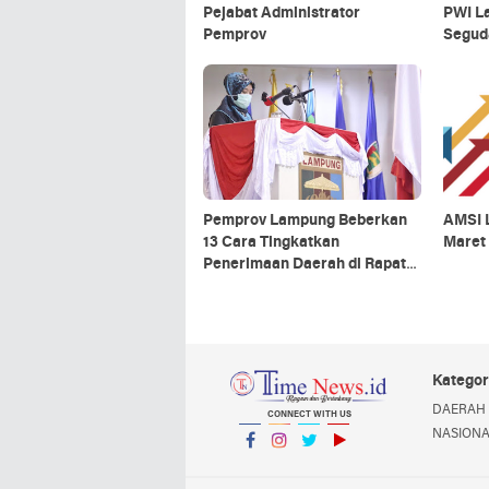
Pejabat Administrator
PWI L
Pemprov
Segud
Pemprov Lampung Beberkan
AMSI 
13 Cara Tingkatkan
Maret
Penerimaan Daerah di Rapat
Paripurna
Kategor
DAERAH
CONNECT WITH US
NASION
Facebook
Instagram
Twitter
YouTube
YouTube