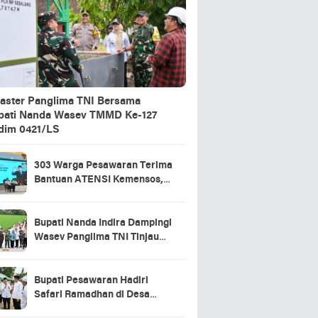
aster Panglima TNI Bersama
pati Nanda Wasev TMMD Ke-127
dim 0421/LS
303 Warga Pesawaran Terima
Bantuan ATENSI Kemensos,
Wabup: Bukti Negara Hadir
untuk Masyarakat
Bupati Nanda Indira Dampingi
Wasev Panglima TNI Tinjau
Progres TMMD Ke-127 di
Pesawaran
Bupati Pesawaran Hadiri
Safari Ramadhan di Desa
Gerning