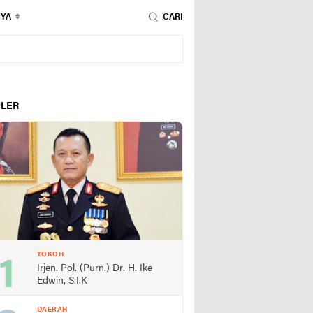
NYA
CARI
LER
TOKOH
Irjen. Pol. (Purn.) Dr. H. Ike
Edwin, S.I.K
DAERAH