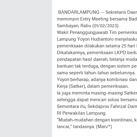
BANDARLAMPUNG -- Sekretaris Daerah 
memimpin Entry Meeting bersama Bada
Sambayan, Rabu (01/02/2023).
Wakil Penanggungjawab Tim pemeriks
Lampung Yoyon Hudiantoro menjelaskan
pemeriksaan dilakukan selama 25 hari k
Dikatakannya, pemeriksaan LKPD berkai
pendapatan hasil daerah, belanja modal
bantuan tak terduga, dengan sistem pe
sama seperti tahun-tahun sebelumnya.
Yoyon berharap, adanya kombinasi dan
Kerja (Satker), dalam pemeriksaan.
Ia juga meminta masing-masing Satker
sehingga dapat mencari solusi bersama
Sementara itu, Sekdaprov Fahrizal Da
RI Perwakilan Lampung.
“Mudah-mudahan dengan koordinasi, k
lancar,” tandasnya. (Man/*)