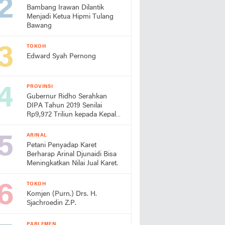
Bambang Irawan Dilantik
Menjadi Ketua Hipmi Tulang
Bawang
TOKOH
Edward Syah Pernong
PROVINSI
Gubernur Ridho Serahkan
DIPA Tahun 2019 Senilai
Rp9,972 Triliun kepada Kepala
Daerah dan Instansi Vertikal
Se-Provinsi Lampung
ARINAL
Petani Penyadap Karet
Berharap Arinal Djunaidi Bisa
Meningkatkan Nilai Jual Karet.
TOKOH
Komjen (Purn.) Drs. H.
Sjachroedin Z.P.
PARLEMEN