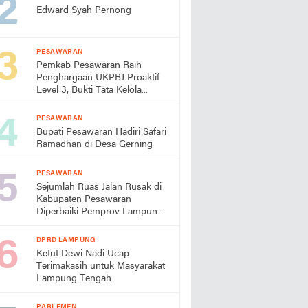
Edward Syah Pernong
PESAWARAN
Pemkab Pesawaran Raih
Penghargaan UKPBJ Proaktif
Level 3, Bukti Tata Kelola
Pengadaan Profesional
PESAWARAN
Bupati Pesawaran Hadiri Safari
Ramadhan di Desa Gerning
PESAWARAN
Sejumlah Ruas Jalan Rusak di
Kabupaten Pesawaran
Diperbaiki Pemprov Lampung
Tahun Ini
DPRD LAMPUNG
Ketut Dewi Nadi Ucap
Terimakasih untuk Masyarakat
Lampung Tengah
PARLEMEN