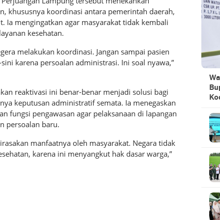
I Perjuangan Lampung tersebut menekankan
an, khususnya koordinasi antara pemerintah daerah,
t. Ia mengingatkan agar masyarakat tidak kembali
layanan kesehatan.
segera melakukan koordinasi. Jangan sampai pasien
ini karena persoalan administrasi. Ini soal nyawa,”
Wa
Bu
kan reaktivasi ini benar-benar menjadi solusi bagi
Ko
ya keputusan administratif semata. Ia menegaskan
n fungsi pengawasan agar pelaksanaan di lapangan
an persoalan baru.
 dirasakan manfaatnya oleh masyarakat. Negara tidak
esehatan, karena ini menyangkut hak dasar warga,”