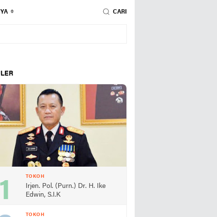
NYA
CARI
LER
TOKOH
Irjen. Pol. (Purn.) Dr. H. Ike
Edwin, S.I.K
TOKOH