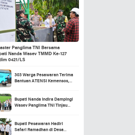
aster Panglima TNI Bersama
pati Nanda Wasev TMMD Ke-127
dim 0421/LS
303 Warga Pesawaran Terima
Bantuan ATENSI Kemensos,
Wabup: Bukti Negara Hadir
untuk Masyarakat
Bupati Nanda Indira Dampingi
Wasev Panglima TNI Tinjau
Progres TMMD Ke-127 di
Pesawaran
Bupati Pesawaran Hadiri
Safari Ramadhan di Desa