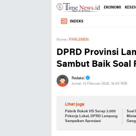
EKONOMI
KESE
INDEKS
Home
›
PARLEMEN
DPRD Provinsi La
Sambut Baik Soal 
Redaksi
Jumat, 13 Februari 2026, 18:55 WIB
Lihat juga
Pabrik Rokok HS Serap 3.000
Soal 
Pekerja Lokal, DPRD Lampung
Mint
Sampaikan Apresiasi
Gang