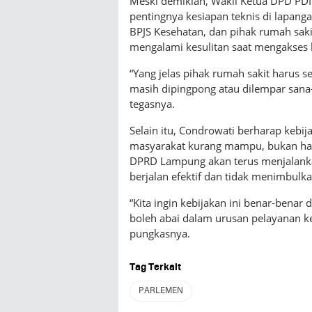
Meski demikian, Wakil Ketua DPD PD
pentingnya kesiapan teknis di lapang
BPJS Kesehatan, dan pihak rumah saki
mengalami kesulitan saat mengakses 
“Yang jelas pihak rumah sakit harus 
masih dipingpong atau dilempar sana-s
tegasnya.
Selain itu, Condrowati berharap kebija
masyarakat kurang mampu, bukan han
DPRD Lampung akan terus menjalanka
berjalan efektif dan tidak menimbulk
“Kita ingin kebijakan ini benar-benar
boleh abai dalam urusan pelayanan k
pungkasnya.
Tag Terkait
PARLEMEN