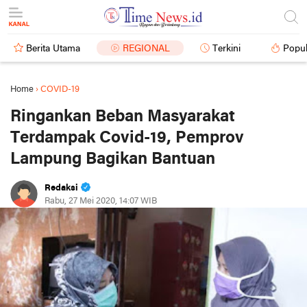
Berita Utama
REGIONAL
Terkini
Popul
Home
›
COVID-19
Ringankan Beban Masyarakat
Terdampak Covid-19, Pemprov
Lampung Bagikan Bantuan
Redaksi
Rabu, 27 Mei 2020, 14:07 WIB