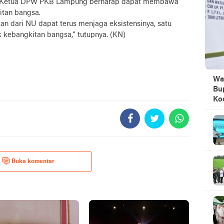
il Ketua DPW PKB Lampung berharap dapat membawa
itan bangsa.
an dari NU dapat terus menjaga eksistensinya, satu
 kebangkitan bangsa,” tutupnya. (KN)
Wa
Bu
Ko
Buka komentar