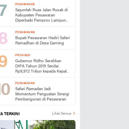
PESAWARAN
Sejumlah Ruas Jalan Rusak di
Kabupaten Pesawaran
Diperbaiki Pemprov Lampung
Tahun Ini
PESAWARAN
Bupati Pesawaran Hadiri Safari
Ramadhan di Desa Gerning
PROVINSI
Gubernur Ridho Serahkan
DIPA Tahun 2019 Senilai
Rp9,972 Triliun kepada Kepala
Daerah dan Instansi Vertikal
Se-Provinsi Lampung
PESAWARAN
Safari Ramadan Jadi
Momentum Penguatan Sinergi
Pembangunan di Pesawaran
A TERKINI
Lihat Semua