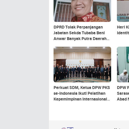
DPRD Tolak Perpanjangan
Heri K
Jabatan Sekda Tubaba Beni
Ident
Anwar Banyak Putra Daerah
Yang Layak
Perkuat SDM, Ketua DPW PKS
DPW P
se-Indonesia Ikuti Pelatihan
Saras
Kepemimpinan Internasional
Abad 
di Turki