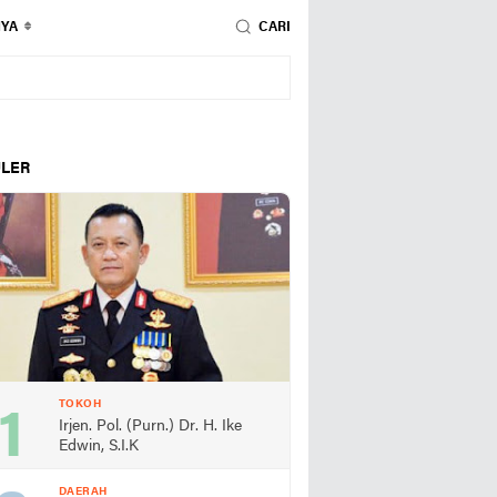
NYA
CARI
LER
TOKOH
Irjen. Pol. (Purn.) Dr. H. Ike
Edwin, S.I.K
DAERAH