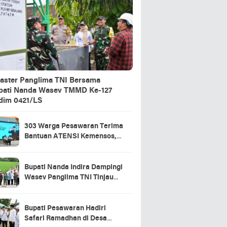
aster Panglima TNI Bersama
pati Nanda Wasev TMMD Ke-127
dim 0421/LS
303 Warga Pesawaran Terima
Bantuan ATENSI Kemensos,
Wabup: Bukti Negara Hadir
untuk Masyarakat
Bupati Nanda Indira Dampingi
Wasev Panglima TNI Tinjau
Progres TMMD Ke-127 di
Pesawaran
Bupati Pesawaran Hadiri
Safari Ramadhan di Desa