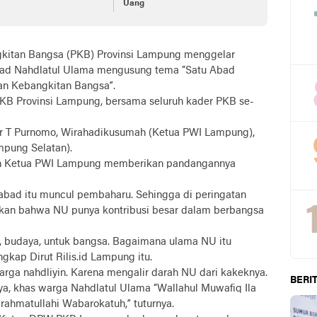
Uang
kitan Bangsa (PKB) Provinsi Lampung menggelar
Abad Nahdlatul Ulama mengusung tema “Satu Abad
n Kebangkitan Bangsa”.
PKB Provinsi Lampung, bersama seluruh kader PKB se-
 Ir T Purnomo, Wirahadikusumah (Ketua PWI Lampung),
mpung Selatan).
h Ketua PWI Lampung memberikan pandangannya
 abad itu muncul pembaharu. Sehingga di peringatan
pkan bahwa NU punya kontribusi besar dalam berbangsa
al, budaya, untuk bangsa. Bagaimana ulama NU itu
gkap Dirut Rilis.id Lampung itu.
arga nahdliyin. Karena mengalir darah NU dari kakeknya.
BERIT
, khas warga Nahdlatul Ulama “Wallahul Muwafiq Ila
hmatullahi Wabarokatuh,” tuturnya.