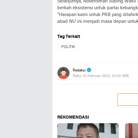
Selanjutnya, Noverisman Subing Wak
berkah eksistensi untuk partai kebangk
“Harapan kami untuk PKB yang dilahirk
abad NU ini menjadi masa depan untuk
Tag Terkait
POLITIK
Redaksi
Rabu, 01 Februari 2023, 23:05 WIB
REKOMENDASI