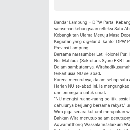
Bandar Lampung – DPW Partai Kebang
sarasehan kebangsaan refleksi Satu 
Kebangkitan Ulama Menuju Masa Depa
Kegiatan yang digelar di kantor DPW 
Provinsi Lampung.
Bersama narasumber Let. Kolonel Pur.
Nur Mahfudz (Sekretaris Syuro PKB La
Dalam sambutannya, Wirahadikusuma
terkait usia NU se-abad.
Karena menurutnya, dalam setiap satu
Harlah NU se-abad ini, ia mengungka
dan bernegara untuk umat.
“NU mengisi ruang-ruang politik, sosi
dahulunya berjuang bersama rakyat,” un
Wira juga secara kultural merupakan w
Bahkan Wira menutup salam penutupnya
Aqwamitthoriq Wassalamu’alaikum Wara