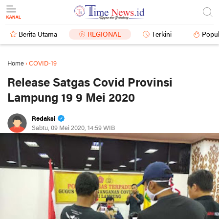
Berita Utama
REGIONAL
Terkini
Popul
Home
›
COVID-19
Release Satgas Covid Provinsi
Lampung 19 9 Mei 2020
Redaksi
Sabtu, 09 Mei 2020, 14:59 WIB