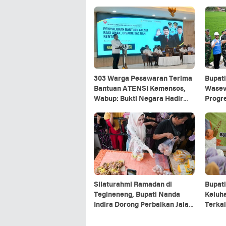
303 Warga Pesawaran Terima
Bupati
Bantuan ATENSI Kemensos,
Wasev
Wabup: Bukti Negara Hadir
Progr
untuk Masyarakat
Pesaw
Silaturahmi Ramadan di
Bupat
Tegineneng, Bupati Nanda
Keluh
Indira Dorong Perbaikan Jalan
Terkai
dan Pemberdayaan UMKM
Rama