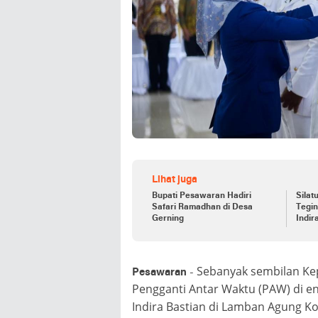
Lihat juga
Bupati Pesawaran Hadiri
Silat
Safari Ramadhan di Desa
Tegi
Gerning
Indir
dan 
Sebanyak sembilan Kepa
Pesawaran
-
Pengganti Antar Waktu (PAW) di e
Indira Bastian di Lamban Agung K