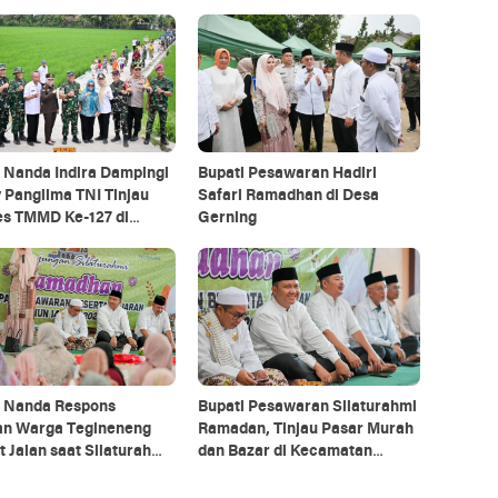
 Nanda Indira Dampingi
Bupati Pesawaran Hadiri
 Panglima TNI Tinjau
Safari Ramadhan di Desa
es TMMD Ke-127 di
Gerning
aran
i Nanda Respons
Bupati Pesawaran Silaturahmi
an Warga Tegineneng
Ramadan, Tinjau Pasar Murah
t Jalan saat Silaturahmi
dan Bazar di Kecamatan
dhan
Tegineneng