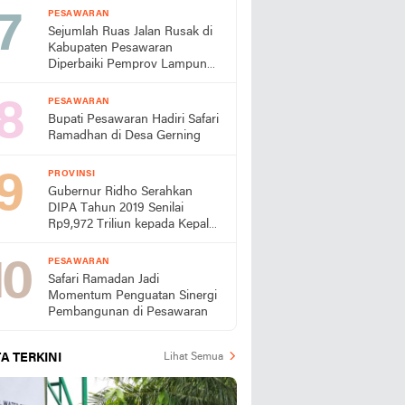
PESAWARAN
Sejumlah Ruas Jalan Rusak di
Kabupaten Pesawaran
Diperbaiki Pemprov Lampung
Tahun Ini
PESAWARAN
Bupati Pesawaran Hadiri Safari
Ramadhan di Desa Gerning
PROVINSI
Gubernur Ridho Serahkan
DIPA Tahun 2019 Senilai
Rp9,972 Triliun kepada Kepala
Daerah dan Instansi Vertikal
Se-Provinsi Lampung
PESAWARAN
Safari Ramadan Jadi
Momentum Penguatan Sinergi
Pembangunan di Pesawaran
A TERKINI
Lihat Semua