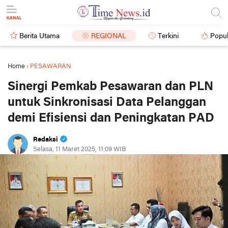
Berita Utama
REGIONAL
Terkini
Popul
Home
›
PESAWARAN
Sinergi Pemkab Pesawaran dan PLN
untuk Sinkronisasi Data Pelanggan
demi Efisiensi dan Peningkatan PAD
Redaksi
Selasa, 11 Maret 2025, 11:09 WIB