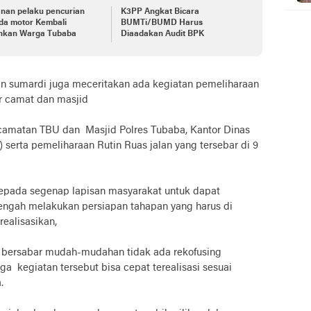
nan pelaku pencurian
K3PP Angkat Bicara
da motor Kembali
BUMTi/BUMD Harus
hkan Warga Tubaba
Diaadakan Audit BPK
an sumardi juga meceritakan ada kegiatan pemeliharaan
 camat dan masjid
camatan TBU dan Masjid Polres Tubaba, Kantor Dinas
serta pemeliharaan Rutin Ruas jalan yang tersebar di 9
epada segenap lapisan masyarakat untuk dapat
engah melakukan persiapan tahapan yang harus di
realisasikan,
 bersabar mudah-mudahan tidak ada rekofusing
a kegiatan tersebut bisa cepat terealisasi sesuai
.