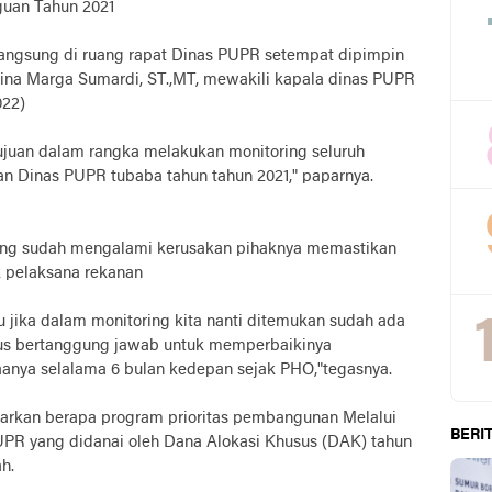
guan Tahun 2021
langsung di ruang rapat Dinas PUPR setempat dipimpin
Bina Marga Sumardi, ST.,MT, mewakili kapala dinas PUPR
022)
rtujuan dalam rangka melakukan monitoring seluruh
an Dinas PUPR tubaba tahun tahun 2021," paparnya.
yang sudah mengalami kerusakan pihaknya memastikan
k pelaksana rekanan
 jika dalam monitoring kita nanti ditemukan sudah ada
us bertanggung jawab untuk memperbaikinya
anya selalama 6 bulan kedepan sejak PHO,"tegasnya.
rkan berapa program prioritas pembangunan Melalui
BERIT
PR yang didanai oleh Dana Alokasi Khusus (DAK) tahun
h.