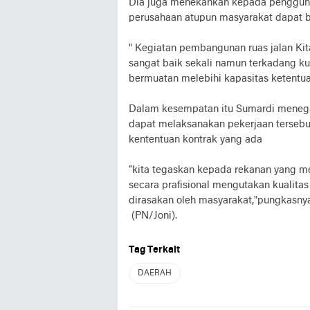
Dia juga menekankan kepada pengguna 
perusahaan atupun masyarakat dapat 
" Kegiatan pembangunan ruas jalan Ki
sangat baik sekali namun terkadang 
bermuatan melebihi kapasitas ketentua
Dalam kesempatan itu Sumardi menega
dapat melaksanakan pekerjaan terseb
kententuan kontrak yang ada
“kita tegaskan kepada rekanan yang m
secara prafisional mengutakan kualita
dirasakan oleh masyarakat,"pungkasny
(PN/Joni).
Tag Terkait
DAERAH