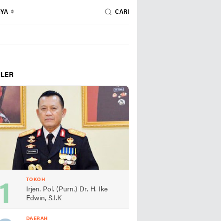
NYA
CARI
LER
TOKOH
Irjen. Pol. (Purn.) Dr. H. Ike
Edwin, S.I.K
DAERAH