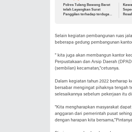
Polres Tulang Bawang Barat
Kawa
telah Layangkan Surat
Sepe
Panggilan terhadap terduga
Resa
pelaku Cabul
Selain kegiatan pembangunan ruas jal
beberapa gedung pembangunan kantor
" kita juga akan membangun kantor ke
Perpustakaan dan Arsip Daerah (DPAD) 
(sembilan) kecamatan,"cetusnya.
Dalam kegiatan tahun 2022 berharap k
bersabar mengingat pihaknya tengah t
selesaikannya sebelum pekerjaan itu di
"Kita mengharapkan masyarakat dapat
anggaran dari pemerintah pusat sehingg
dengan harapan kita bersama,”Pintanya