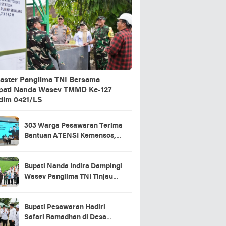
aster Panglima TNI Bersama
pati Nanda Wasev TMMD Ke-127
dim 0421/LS
303 Warga Pesawaran Terima
Bantuan ATENSI Kemensos,
Wabup: Bukti Negara Hadir
untuk Masyarakat
Bupati Nanda Indira Dampingi
Wasev Panglima TNI Tinjau
Progres TMMD Ke-127 di
Pesawaran
Bupati Pesawaran Hadiri
Safari Ramadhan di Desa