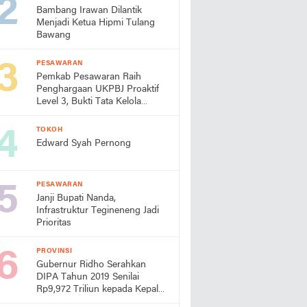
Bambang Irawan Dilantik
Menjadi Ketua Hipmi Tulang
Bawang
PESAWARAN
Pemkab Pesawaran Raih
Penghargaan UKPBJ Proaktif
Level 3, Bukti Tata Kelola
Pengadaan Profesional
TOKOH
Edward Syah Pernong
PESAWARAN
Janji Bupati Nanda,
Infrastruktur Tegineneng Jadi
Prioritas
PROVINSI
Gubernur Ridho Serahkan
DIPA Tahun 2019 Senilai
Rp9,972 Triliun kepada Kepala
Daerah dan Instansi Vertikal