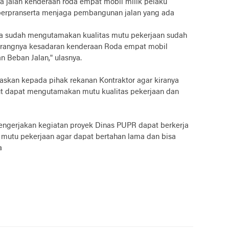
jalan kenderaan roda empat mobil milik pelaku
berpranserta menjaga pembangunan jalan yang ada
ta sudah mengutamakan kualitas mutu pekerjaan sudah
kurangnya kesadaran kenderaan Roda empat mobil
n Beban Jalan," ulasnya.
skan kepada pihak rekanan Kontraktor agar kiranya
ut dapat mengutamakan mutu kualitas pekerjaan dan
engerjakan kegiatan proyek Dinas PUPR dapat berkerja
s mutu pekerjaan agar dapat bertahan lama dan bisa
a