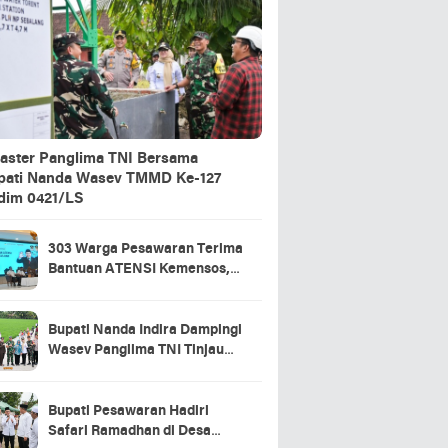
aster Panglima TNI Bersama
pati Nanda Wasev TMMD Ke-127
dim 0421/LS
303 Warga Pesawaran Terima
Bantuan ATENSI Kemensos,
Wabup: Bukti Negara Hadir
untuk Masyarakat
Bupati Nanda Indira Dampingi
Wasev Panglima TNI Tinjau
Progres TMMD Ke-127 di
Pesawaran
Bupati Pesawaran Hadiri
Safari Ramadhan di Desa