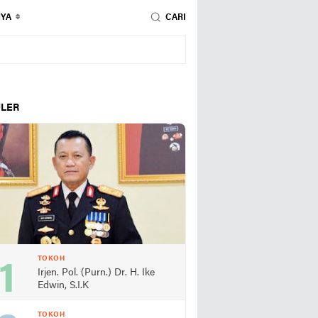
NYA
CARI
LER
TOKOH
Irjen. Pol. (Purn.) Dr. H. Ike
Edwin, S.I.K
TOKOH