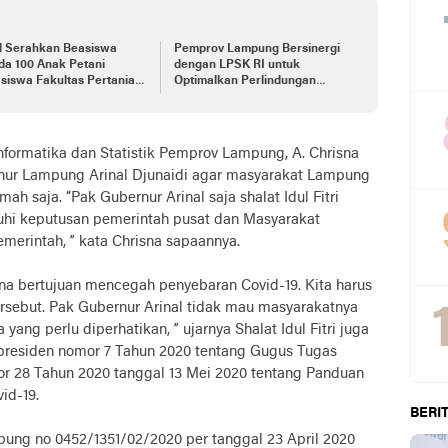
al Serahkan Beasiswa
Pemprov Lampung Bersinergi
da 100 Anak Petani
dengan LPSK RI untuk
siswa Fakultas Pertanian
Optimalkan Perlindungan
Perempuan dan Anak
formatika dan Statistik Pemprov Lampung, A. Chrisna
ur Lampung Arinal Djunaidi agar masyarakat Lampung
mah saja. “Pak Gubernur Arinal saja shalat Idul Fitri
tuhi keputusan pemerintah pusat dan Masyarakat
merintah, ” kata Chrisna sapaannya.
isna bertujuan mencegah penyebaran Covid-19. Kita harus
rsebut. Pak Gubernur Arinal tidak mau masyarakatnya
yang perlu diperhatikan, ” ujarnya Shalat Idul Fitri juga
 presiden nomor 7 Tahun 2020 tentang Gugus Tugas
r 28 Tahun 2020 tanggal 13 Mei 2020 tentang Panduan
vid-19.
BERIT
ung no 0452/1351/02/2020 per tanggal 23 April 2020