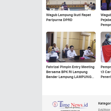
Wagub Lampung Ikuti Rapat
Wagub
Paripurna DPRD
Pejaba
Pempr
Fahrizal Pimpin Entry Meeting
Pempr
Bersama BPK RI Lampung
13 Car
Bandar Lampung LAMPUNG
Pener
TERBARU
Parip
Kategor
DAERAH