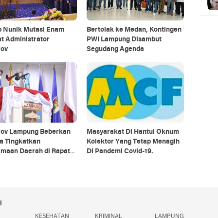
 Nunik Mutasi Enam
Bertolak ke Medan, Kontingen
t Administrator
PWI Lampung Disambut
ov
Segudang Agenda
ov Lampung Beberkan
Masyarakat Di Hantui Oknum
a Tingkatkan
Kolektor Yang Tetap Menagih
imaan Daerah di Rapat
Di Pandemi Covid-19.
urna
i
KESEHATAN
KRIMINAL
LAMPUNG