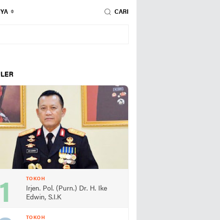
NYA
CARI
LER
TOKOH
Irjen. Pol. (Purn.) Dr. H. Ike
Edwin, S.I.K
TOKOH