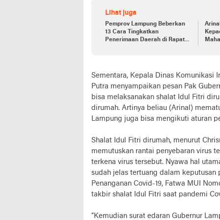
Lihat juga
Pemprov Lampung Beberkan
Arin
13 Cara Tingkatkan
Kepa
Penerimaan Daerah di Rapat
Maha
Paripurna
Unila
Sementara, Kepala Dinas Komunikasi In
Putra menyampaikan pesan Pak Gubern
bisa melaksanakan shalat Idul Fitri diru
dirumah. Artinya beliau (Arinal) mema
Lampung juga bisa mengikuti aturan pe
Shalat Idul Fitri dirumah, menurut Chr
memutuskan rantai penyebaran virus te
terkena virus tersebut. Nyawa hal utama 
sudah jelas tertuang dalam keputusan
Penanganan Covid-19, Fatwa MUI Nomo
takbir shalat Idul Fitri saat pandemi Co
“Kemudian surat edaran Gubernur Lamp