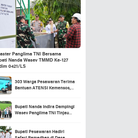
aster Panglima TNI Bersama
pati Nanda Wasev TMMD Ke-127
dim 0421/LS
303 Warga Pesawaran Terima
Bantuan ATENSI Kemensos,
Wabup: Bukti Negara Hadir
untuk Masyarakat
Bupati Nanda Indira Dampingi
Wasev Panglima TNI Tinjau
Progres TMMD Ke-127 di
Pesawaran
Bupati Pesawaran Hadiri