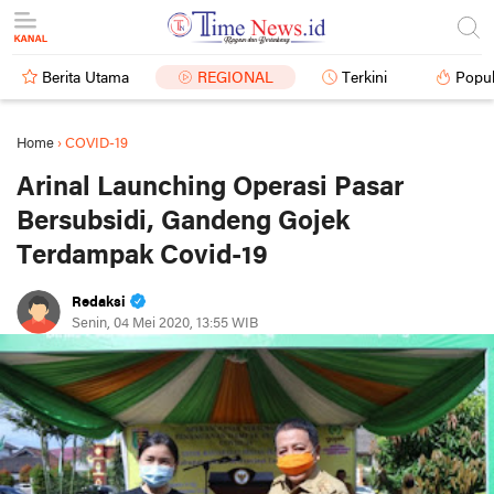
Berita Utama
REGIONAL
Terkini
Popul
Home
›
COVID-19
Arinal Launching Operasi Pasar
Bersubsidi, Gandeng Gojek
Terdampak Covid-19
Redaksi
Senin, 04 Mei 2020, 13:55 WIB