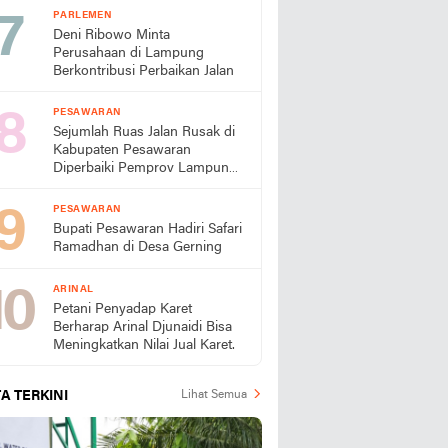
Se-Provinsi Lampung
PARLEMEN
Deni Ribowo Minta
Perusahaan di Lampung
Berkontribusi Perbaikan Jalan
PESAWARAN
Sejumlah Ruas Jalan Rusak di
Kabupaten Pesawaran
Diperbaiki Pemprov Lampung
Tahun Ini
PESAWARAN
Bupati Pesawaran Hadiri Safari
Ramadhan di Desa Gerning
ARINAL
Petani Penyadap Karet
Berharap Arinal Djunaidi Bisa
Meningkatkan Nilai Jual Karet.
A TERKINI
Lihat Semua