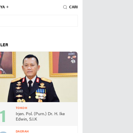
NYA
CARI
LER
TOKOH
Irjen. Pol. (Purn.) Dr. H. Ike
Edwin, S.I.K
DAERAH