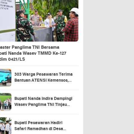
aster Panglima TNI Bersama
pati Nanda Wasev TMMD Ke-127
dim 0421/LS
303 Warga Pesawaran Terima
Bantuan ATENSI Kemensos,
Wabup: Bukti Negara Hadir
untuk Masyarakat
Bupati Nanda Indira Dampingi
Wasev Panglima TNI Tinjau
Progres TMMD Ke-127 di
Pesawaran
Bupati Pesawaran Hadiri
Safari Ramadhan di Desa