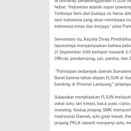
Ia berharap penyelenggaraan FLS2N i
hebat. "Indonesia adalah super powerny
Tentunya Seni dan budaya ini harus di
seni Indonesia yang akan membawa ma
Indonesia emas dan berjaya," jelas Pur
Sementara itu, Kepala Dinas Pendidik
laporannya menyampaikan bahwa pelaks
21 September 2019 berhasil menarik 5.742
Official, pendamping, juri, panitia, dan 
"Partisipan terbanyak daerah Sumatera
Barat karena tahun depan FLS2N di Sum
banding di Provinsi Lampung," jelasnya
Sulapakar menjelaskan FLS2N meliput
vokal solo, tari kreasi, baca puisi, cipta
monolog. Kedua jenjang SMK memperlom
tradisional Daerah, solo gitar klasik, 
jenjang PKLK seperti menyanyi solo, me