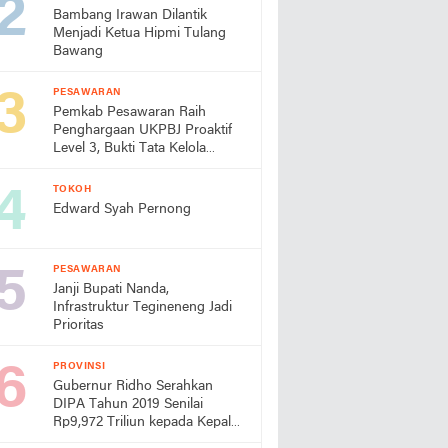
Bambang Irawan Dilantik
Menjadi Ketua Hipmi Tulang
Bawang
PESAWARAN
Pemkab Pesawaran Raih
Penghargaan UKPBJ Proaktif
Level 3, Bukti Tata Kelola
Pengadaan Profesional
TOKOH
Edward Syah Pernong
PESAWARAN
Janji Bupati Nanda,
Infrastruktur Tegineneng Jadi
Prioritas
PROVINSI
Gubernur Ridho Serahkan
DIPA Tahun 2019 Senilai
Rp9,972 Triliun kepada Kepala
Daerah dan Instansi Vertikal