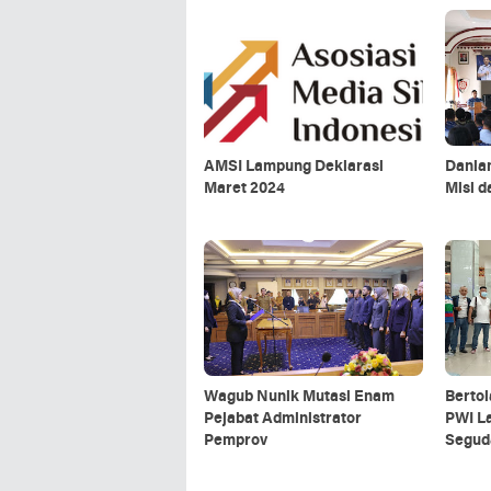
AMSI Lampung Deklarasi
Danla
Maret 2024
Misi d
Wagub Nunik Mutasi Enam
Bertol
Pejabat Administrator
PWI L
Pemprov
Segud