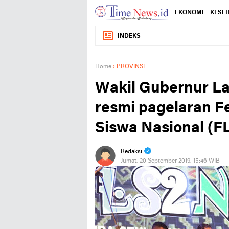
EKONOMI
KESE
INDEKS
Home
›
PROVINSI
Wakil Gubernur L
resmi pagelaran F
Siswa Nasional (F
Redaksi
Jumat, 20 September 2019, 15:46 WIB