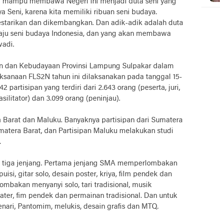
ni mampu membawa Negeri ini menjadi duta seni yang
a Seni, karena kita memiliki ribuan seni budaya.
lestarikan dan dikembangkan. Dan adik-adik adalah duta
ju seni budaya Indonesia, dan yang akan membawa
wadi.
an dan Kebudayaan Provinsi Lampung Sulpakar dalam
anaan FLS2N tahun ini dilaksanakan pada tanggal 15-
 partisipan yang terdiri dari 2.643 orang (peserta, juri,
fasilitator) dan 3.099 orang (peninjau).
 Barat dan Maluku. Banyaknya partisipan dari Sumatera
atera Barat, dan Partisipan Maluku melakukan studi
.
i tiga jenjang. Pertama jenjang SMA memperlombakan
 puisi, gitar solo, desain poster, kriya, film pendek dan
bakan menyanyi solo, tari tradisional, musik
theater, fim pendek dan permainan tradisional. Dan untuk
nari, Pantomim, melukis, desain grafis dan MTQ.