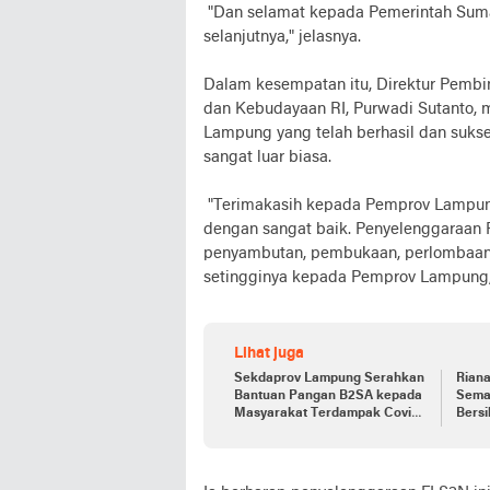
"Dan selamat kepada Pemerintah Suma
selanjutnya," jelasnya.
Dalam kesempatan itu, Direktur Pemb
dan Kebudayaan RI, Purwadi Sutanto, 
Lampung yang telah berhasil dan suk
sangat luar biasa.
"Terimakasih kepada Pemprov Lampung
dengan sangat baik. Penyelenggaraan 
penyambutan, pembukaan, perlombaan h
setingginya kepada Pemprov Lampung,"
Lihat juga
Sekdaprov Lampung Serahkan
Rian
Bantuan Pangan B2SA kepada
Sema
Masyarakat Terdampak Covid-
Bersi
19
Suas