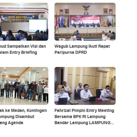
nud Sampaikan Visi dan
Wagub Lampung Ikuti Rapat
alam Entry Briefing
Paripurna DPRD
ak ke Medan, Kontingen
Fahrizal Pimpin Entry Meeting
ampung Disambut
Bersama BPK RI Lampung
ang Agenda
Bandar Lampung LAMPUNG
TERBARU