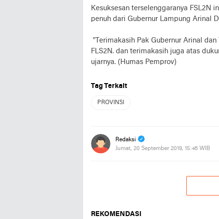
Kesuksesan terselenggaranya FSL2N ini
penuh dari Gubernur Lampung Arinal D
"Terimakasih Pak Gubernur Arinal da
FLS2N. dan terimakasih juga atas duk
ujarnya. (Humas Pemprov)
Tag Terkait
PROVINSI
Redaksi
Jumat, 20 September 2019, 15:46 WIB
REKOMENDASI