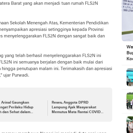
tera Barat yang akan menjadi tuan rumah FLS2N
inaan Sekolah Menengah Atas, Kementerian Pendidikan
menyampaikan apresiasi setingginya kepada Provinsi
ses menyelenggarakan FLS2N dengan sangat baik dan
Wa
Bu
 yang telah berhasil menyelenggarakan FLS2N ini
Ko
FLS2N ini semuanya berjalan dengan baik mulai dari
ingga penutupan malam ini. Terimakasih dan apresiasi
 ujar Purwadi.
a Arinal Gaungkan
Reses, Anggota DPRD
ngat Perilaku Hidup
Lampung Ajak Masyarakat
h dan Sehat dalam
Memutus Mata Rantai COVID-
ana Epidemi Covid-19
19