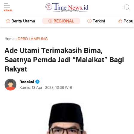
Berita Utama
REGIONAL
Terkini
Popul
Home
›
DPRD LAMPUNG
Ade Utami Terimakasih Bima,
Saatnya Pemda Jadi “Malaikat” Bagi
Rakyat
Redaksi
Kamis, 13 April 2023, 10:06 WIB