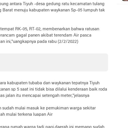
bung antara Tiyuh -desa gedung ratu kecamatan tulang
g Barat menuju kabupaten waykanan Sp-05 lumpuh tak
setempat RK-05, RT-02, membenarkan bahwa ratusan
erancam gagal panen akibat terendam Air pasca
ngan ini,"uangkapnya pada rabu (2/2/2022)
ara kabupaten tubaba dan waykanan tepatnya Tiyuh
an sp 5 saat ini tidak bisa dilalui kenderaan baik roda
as jalan itu mencapai setengah meter,"jelasnya
an sudah mulai masuk ke pemukiman warga sekitar
h mulai terkena luapan Air
erapa rumah warga tadi pagi,daerah ini memang sudah