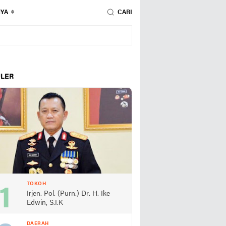
NYA
CARI
LER
TOKOH
Irjen. Pol. (Purn.) Dr. H. Ike
Edwin, S.I.K
DAERAH