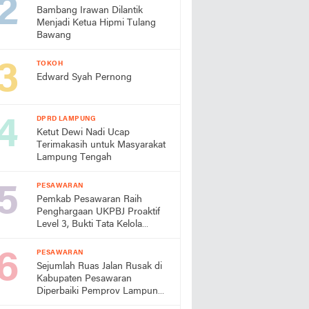
Bambang Irawan Dilantik
Menjadi Ketua Hipmi Tulang
Bawang
TOKOH
Edward Syah Pernong
DPRD LAMPUNG
Ketut Dewi Nadi Ucap
Terimakasih untuk Masyarakat
Lampung Tengah
PESAWARAN
Pemkab Pesawaran Raih
Penghargaan UKPBJ Proaktif
Level 3, Bukti Tata Kelola
Pengadaan Profesional
PESAWARAN
Sejumlah Ruas Jalan Rusak di
Kabupaten Pesawaran
Diperbaiki Pemprov Lampung
Tahun Ini