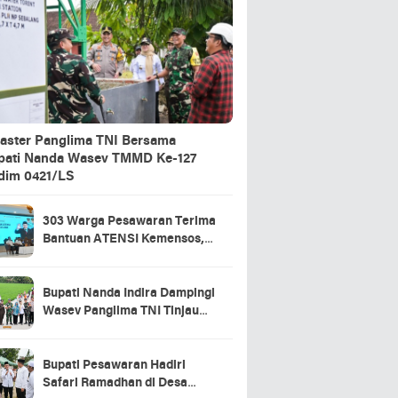
aster Panglima TNI Bersama
pati Nanda Wasev TMMD Ke-127
dim 0421/LS
303 Warga Pesawaran Terima
Bantuan ATENSI Kemensos,
Wabup: Bukti Negara Hadir
untuk Masyarakat
Bupati Nanda Indira Dampingi
Wasev Panglima TNI Tinjau
Progres TMMD Ke-127 di
Pesawaran
Bupati Pesawaran Hadiri
Safari Ramadhan di Desa