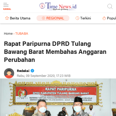
Berita Utama
REGIONAL
Terkini
Popul
Home
›
TUBABA
Rapat Paripurna DPRD Tulang
Bawang Barat Membahas Anggaran
Perubahan
Redaksi
Rabu, 09 September 2020, 17:23 WIB