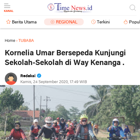
Berita Utama
REGIONAL
Terkini
Popul
Home
›
TUBABA
Kornelia Umar Bersepeda Kunjungi
Sekolah-Sekolah di Way Kenanga .
Redaksi
Kamis, 24 September 2020, 17:49 WIB