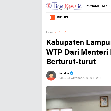
EKONOMI
KESE
INDEKS
Home
›
DAERAH
Kabupaten Lampun
WTP Dari Menteri 
Berturut-turut
Redaksi
Rabu, 23 Oktober 2019, 19:12 WIB