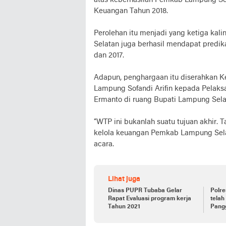
atas keberhasilan Pemkab Lampung Se
Keuangan Tahun 2018.
Perolehan itu menjadi yang ketiga kal
Selatan juga berhasil mendapat predi
dan 2017.
Adapun, penghargaan itu diserahkan Ke
Lampung Sofandi Arifin kepada Pelaks
Ermanto di ruang Bupati Lampung Selat
“WTP ini bukanlah suatu tujuan akhir.
kelola keuangan Pemkab Lampung Selatan
acara.
Lihat juga
Dinas PUPR Tubaba Gelar
Polr
Rapat Evaluasi program kerja
telah
Tahun 2021
Pangg
pela