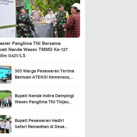
aster Panglima TNI Bersama
pati Nanda Wasev TMMD Ke-127
dim 0421/LS
303 Warga Pesawaran Terima
Bantuan ATENSI Kemensos,
Wabup: Bukti Negara Hadir
untuk Masyarakat
Bupati Nanda Indira Dampingi
Wasev Panglima TNI Tinjau
Progres TMMD Ke-127 di
Pesawaran
Bupati Pesawaran Hadiri
Safari Ramadhan di Desa
Gerning