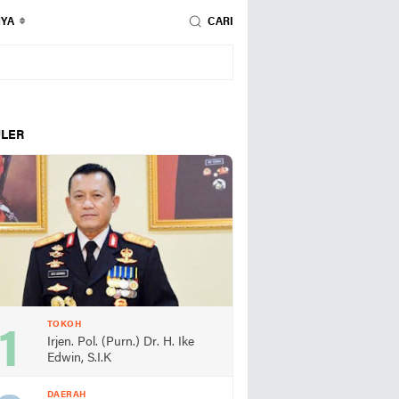
NYA
CARI
LER
TOKOH
Irjen. Pol. (Purn.) Dr. H. Ike
Edwin, S.I.K
DAERAH