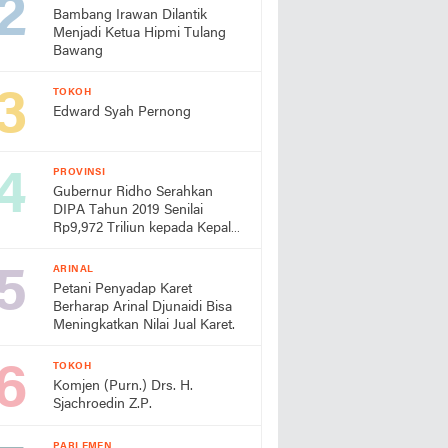
Bambang Irawan Dilantik
Menjadi Ketua Hipmi Tulang
Bawang
TOKOH
Edward Syah Pernong
PROVINSI
Gubernur Ridho Serahkan
DIPA Tahun 2019 Senilai
Rp9,972 Triliun kepada Kepala
Daerah dan Instansi Vertikal
Se-Provinsi Lampung
ARINAL
Petani Penyadap Karet
Berharap Arinal Djunaidi Bisa
Meningkatkan Nilai Jual Karet.
TOKOH
Komjen (Purn.) Drs. H.
Sjachroedin Z.P.
PARLEMEN