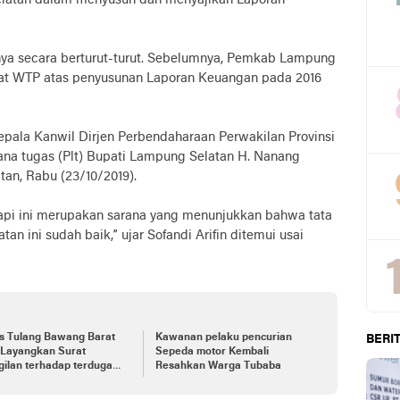
latan dalam menyusun dan menyajikan Laporan
inya secara berturut-turut. Sebelumnya, Pemkab Lampung
kat WTP atas penyusunan Laporan Keuangan pada 2016
pala Kanwil Dirjen Perbendaharaan Perwakilan Provinsi
ana tugas (Plt) Bupati Lampung Selatan H. Nanang
an, Rabu (23/10/2019).
 Tapi ini merupakan sarana yang menunjukkan bahwa tata
 ini sudah baik,” ujar Sofandi Arifin ditemui usai
es Tulang Bawang Barat
Kawanan pelaku pencurian
BERIT
 Layangkan Surat
Sepeda motor Kembali
ilan terhadap terduga
Resahkan Warga Tubaba
ku Cabul