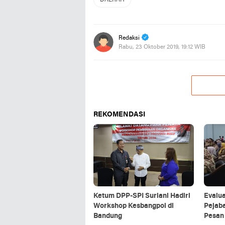
DAERAH
Redaksi
Rabu, 23 Oktober 2019, 19:12 WIB
REKOMENDASI
Ketum DPP-SPI Suriani Hadiri
Evalua
Workshop Kesbangpol di
Pejaba
Bandung
Pesan 