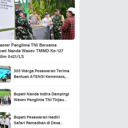
aster Panglima TNI Bersama
pati Nanda Wasev TMMD Ke-127
dim 0421/LS
303 Warga Pesawaran Terima
Bantuan ATENSI Kemensos,
Wabup: Bukti Negara Hadir
untuk Masyarakat
Bupati Nanda Indira Dampingi
Wasev Panglima TNI Tinjau
Progres TMMD Ke-127 di
Pesawaran
Bupati Pesawaran Hadiri
Safari Ramadhan di Desa