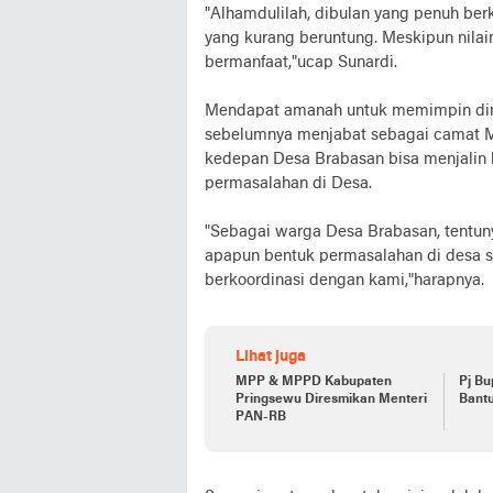
"Alhamdulilah, dibulan yang penuh ber
yang kurang beruntung. Meskipun nila
bermanfaat,"ucap Sunardi.
Mendapat amanah untuk memimpin dina
sebelumnya menjabat sebagai camat Me
kedepan Desa Brabasan bisa menjalin 
permasalahan di Desa.
"Sebagai warga Desa Brabasan, tentuny
apapun bentuk permasalahan di desa s
berkoordinasi dengan kami,"harapnya.
Lihat juga
MPP & MPPD Kabupaten
Pj Bu
Pringsewu Diresmikan Menteri
Bant
PAN-RB