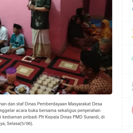
inan dan staf Dinas Pemberdayaan Masyarakat Desa
ggelar acara buka bersama sekaligus penyerahan
i kediaman pribadi Plt Kepala Dinas PMD Sunardi, di
a, Selasa(5/06).