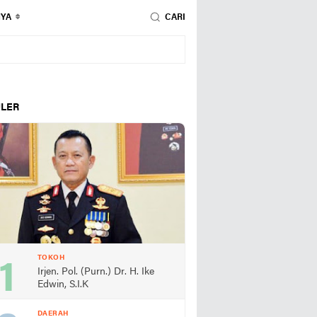
NYA
CARI
LER
TOKOH
Irjen. Pol. (Purn.) Dr. H. Ike
Edwin, S.I.K
DAERAH