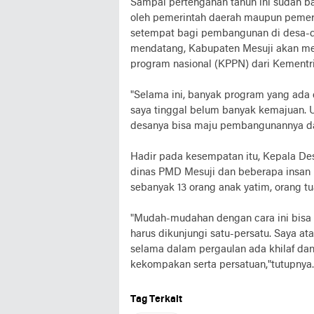
Sampai pertengahan tahun ini sudah 
oleh pemerintah daerah maupun pemer
setempat bagi pembangunan di desa-des
mendatang, Kabupaten Mesuji akan m
program nasional (KPPN) dari Kementr
"Selama ini, banyak program yang ada 
saya tinggal belum banyak kemajuan. U
desanya bisa maju pembangunannya dan
Hadir pada kesempatan itu, Kepala Des
dinas PMD Mesuji dan beberapa insan 
sebanyak 13 orang anak yatim, orang t
"Mudah-mudahan dengan cara ini bisa m
harus dikunjungi satu-persatu. Saya a
selama dalam pergaulan ada khilaf dan
kekompakan serta persatuan,"tutupnya. 
Tag Terkait