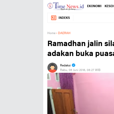
EKONOMI
KESE
INDEKS
Home
›
DAERAH
Ramadhan jalin si
adakan buka puas
Redaksi
Rabu, 06 Juni 2018, 08:27 WIB