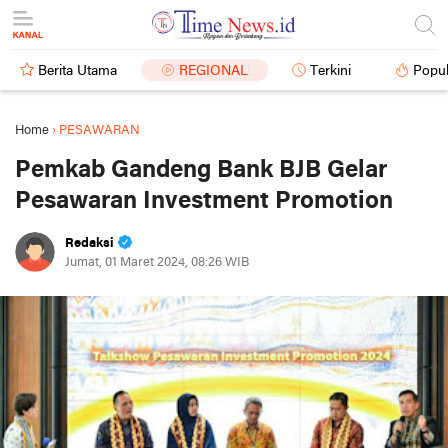
Berita Utama
REGIONAL
Terkini
Popul
Home
›
PESAWARAN
Pemkab Gandeng Bank BJB Gelar
Pesawaran Investment Promotion
Redaksi
Jumat, 01 Maret 2024, 08:26 WIB