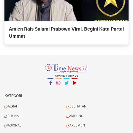
Amien Rais Salami Prabowo Viral, Begini Kata Partai
Ummat
CONNECT WITH US
Facebook
Instagram
Twitter
YouTube
YouTube
KATEGORI
DAERAH
KESEHATAN
KRIMINAL
LAMPUNG
NASIONAL
PARLEMEN