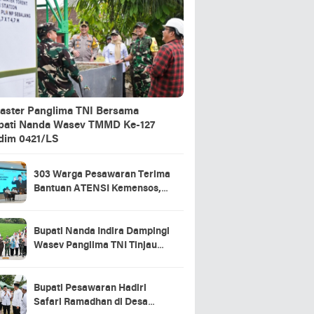
aster Panglima TNI Bersama
pati Nanda Wasev TMMD Ke-127
dim 0421/LS
303 Warga Pesawaran Terima
Bantuan ATENSI Kemensos,
Wabup: Bukti Negara Hadir
untuk Masyarakat
Bupati Nanda Indira Dampingi
Wasev Panglima TNI Tinjau
Progres TMMD Ke-127 di
Pesawaran
Bupati Pesawaran Hadiri
Safari Ramadhan di Desa