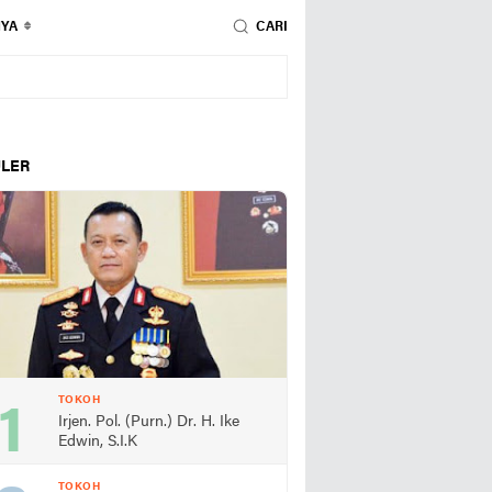
NYA
CARI
LER
TOKOH
Irjen. Pol. (Purn.) Dr. H. Ike
Edwin, S.I.K
TOKOH