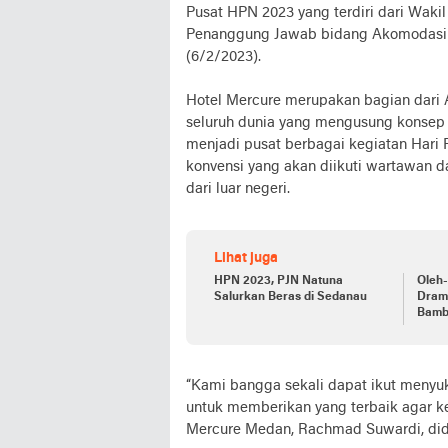
Pusat HPN 2023 yang terdiri dari Wakil
Penanggung Jawab bidang Akomodasi da
(6/2/2023).
Hotel Mercure merupakan bagian dari 
seluruh dunia yang mengusung konsep k
menjadi pusat berbagai kegiatan Hari P
konvensi yang akan diikuti wartawan d
dari luar negeri.
Lihat juga
HPN 2023, PJN Natuna
Oleh
Salurkan Beras di Sedanau
Drama
Bamb
“Kami bangga sekali dapat ikut meny
untuk memberikan yang terbaik agar ke
Mercure Medan, Rachmad Suwardi, did