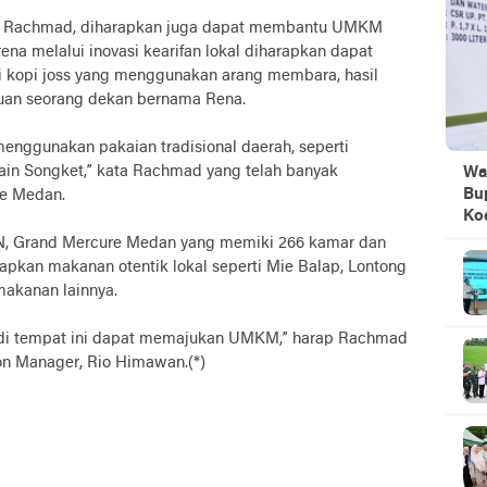
jut Rachmad, diharapkan juga dapat membantu UMKM
na melalui inovasi kearifan lokal diharapkan dapat
 kopi joss yang menggunakan arang membara, hasil
muan seorang dekan bernama Rena.
enggunakan pakaian tradisional daerah, seperti
ain Songket,” kata Rachmad yang telah banyak
Wa
Bu
re Medan.
Ko
N, Grand Mercure Medan yang memiki 266 kamar dan
pkan makanan otentik lokal seperti Mie Balap, Lontong
akanan lainnya.
di tempat ini dapat memajukan UMKM,” harap Rachmad
n Manager, Rio Himawan.(*)