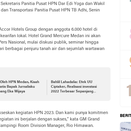
 Sekretaris Panitia Pusat HPN Dar Edi Yoga dan Wakil
n Transportasi Panitia Pusat HPN TB Adhi, Senin
Accor Hotels Group dengan anggota 6.000 hotel di
earifan lokal. Hotel Grand Mercure Medan ini akan
ers Nasional, mulai diskusi publik, seminar hingga
ari berbagai penjuru tanah air dan sejumlah wartawan
-Oleh HPN Medan, Kisah
Bahlil Lahadalia: Efek UU
tis Bapak Jurnalisku
Ciptaker, Realisasi investasi
ang Eka Wijaya
2022 Terbesar Sepanjang
Sejarah
ukseskan kegiatan HPN 2023. Dan kami punya komitmen
BERIT
giatan ini berjalan dengan sukses,” kata GM Grand
ampingi Room Division Manager, Rio Himawan.