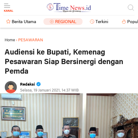
Berita Utama
REGIONAL
Terkini
Popul
Home
›
PESAWARAN
Audiensi ke Bupati, Kemenag
Pesawaran Siap Bersinergi dengan
Pemda
Redaksi
Selasa, 19 Januari 2021, 14:37 WIB