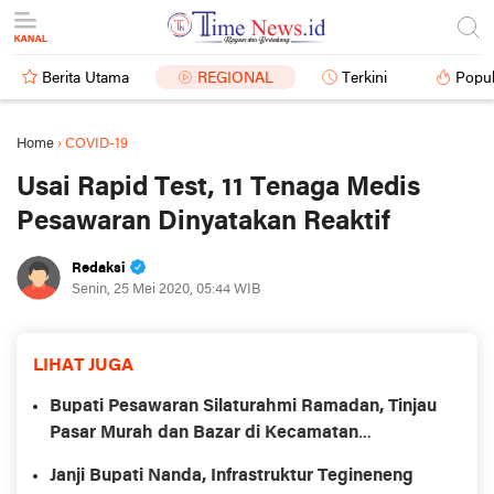
Berita Utama
REGIONAL
Terkini
Popul
Home
›
COVID-19
Usai Rapid Test, 11 Tenaga Medis
Pesawaran Dinyatakan Reaktif
Redaksi
Senin, 25 Mei 2020, 05:44 WIB
LIHAT JUGA
Bupati Pesawaran Silaturahmi Ramadan, Tinjau
Pasar Murah dan Bazar di Kecamatan
Tegineneng
Janji Bupati Nanda, Infrastruktur Tegineneng