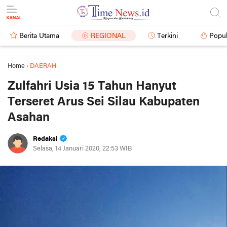
Berita Utama
REGIONAL
Terkini
Popul
Home
›
DAERAH
Zulfahri Usia 15 Tahun Hanyut
Terseret Arus Sei Silau Kabupaten
Asahan
Redaksi
Selasa, 14 Januari 2020, 22:53 WIB