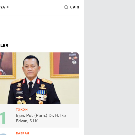
NYA
CARI
LER
TOKOH
Irjen. Pol. (Purn.) Dr. H. Ike
Edwin, S.I.K
DAERAH