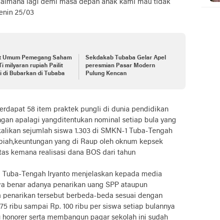
gaimana lagi demi masa depan anak kami mau tidak
enin 25/03
t Umum Pemegang Saham
Sekdakab Tubaba Gelar Apel
 milyaran rupiah Pailit
peresmian Pasar Modern
 di Bubarkan di Tubaba
Pulung Kencan
erdapat 58 item praktek pungli di dunia pendidikan
gan apalagi yangditentukan nominal setiap bula yang
 kalikan sejumlah siswa 1.303 di SMKN-1 Tuba-Tengah
upiah,keuntungan yang di Raup oleh oknum kepsek
tas kemana realisasi dana BOS dari tahun
1 Tuba-Tengah Iryanto menjelaskan kepada media
wa benar adanya penarikan uang SPP ataupun
 penarikan tersebut berbeda-beda sesuai dengan
5 ribu sampai Rp. 100 ribu per siswa setiap bulannya
u honorer serta membangun pagar sekolah ini sudah