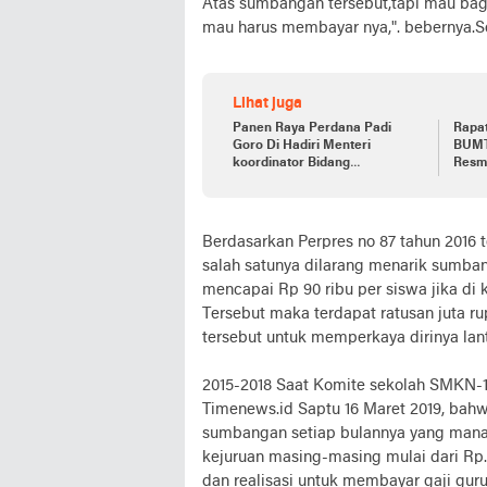
Atas sumbangan tersebut,tapi mau ba
mau harus membayar nya,". bebernya.S
Lihat juga
Panen Raya Perdana Padi
Rapa
Goro Di Hadiri Menteri
BUMTi
koordinator Bidang
Resmi
Perekonomian RI
Berdasarkan Perpres no 87 tahun 2016 t
salah satunya dilarang menarik sumban
mencapai Rp 90 ribu per siswa jika di
Tersebut maka terdapat ratusan juta r
tersebut untuk memperkaya dirinya lan
2015-2018 Saat Komite sekolah SMKN-
Timenews.id Saptu 16 Maret 2019, bah
sumbangan setiap bulannya yang mana
kejuruan masing-masing mulai dari Rp.7
dan realisasi untuk membayar gaji gur