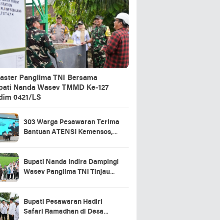
aster Panglima TNI Bersama
pati Nanda Wasev TMMD Ke-127
dim 0421/LS
303 Warga Pesawaran Terima
Bantuan ATENSI Kemensos,
Wabup: Bukti Negara Hadir
untuk Masyarakat
Bupati Nanda Indira Dampingi
Wasev Panglima TNI Tinjau
Progres TMMD Ke-127 di
Pesawaran
Bupati Pesawaran Hadiri
Safari Ramadhan di Desa