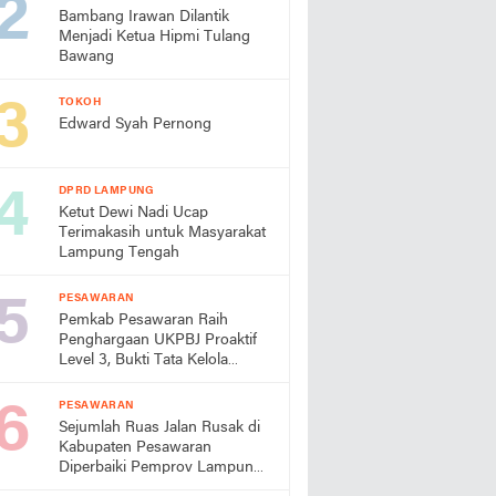
Bambang Irawan Dilantik
Menjadi Ketua Hipmi Tulang
Bawang
TOKOH
Edward Syah Pernong
DPRD LAMPUNG
Ketut Dewi Nadi Ucap
Terimakasih untuk Masyarakat
Lampung Tengah
PESAWARAN
Pemkab Pesawaran Raih
Penghargaan UKPBJ Proaktif
Level 3, Bukti Tata Kelola
Pengadaan Profesional
PESAWARAN
Sejumlah Ruas Jalan Rusak di
Kabupaten Pesawaran
Diperbaiki Pemprov Lampung
Tahun Ini