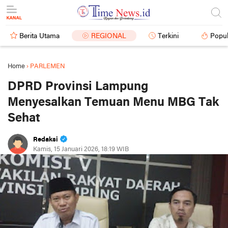
Berita Utama
REGIONAL
Terkini
Popul
Home
›
PARLEMEN
DPRD Provinsi Lampung
Menyesalkan Temuan Menu MBG Tak
Sehat
Redaksi
Kamis, 15 Januari 2026, 18:19 WIB