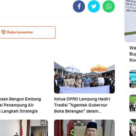
Buka komentar
Wa
Bu
Ko
osan Bangun Embung
Ketua DPRD Lampung Hadiri
ai Penampung Air
Tradisi “Ngantak Gubernur
 Langkah Strategis
Buka Belangan” dalam
Penyambutan Gubernur Baru