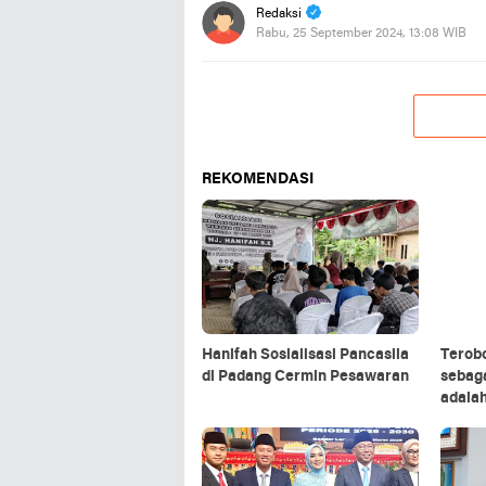
Redaksi
Rabu, 25 September 2024, 13:08 WIB
REKOMENDASI
Hanifah Sosialisasi Pancasila
Terob
di Padang Cermin Pesawaran
sebag
adalah