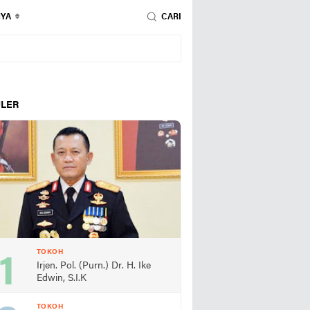
NYA
CARI
LER
TOKOH
Irjen. Pol. (Purn.) Dr. H. Ike
Edwin, S.I.K
TOKOH