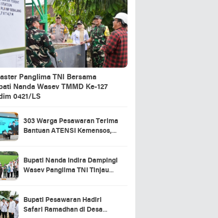
aster Panglima TNI Bersama
pati Nanda Wasev TMMD Ke-127
dim 0421/LS
303 Warga Pesawaran Terima
Bantuan ATENSI Kemensos,
Wabup: Bukti Negara Hadir
untuk Masyarakat
Bupati Nanda Indira Dampingi
Wasev Panglima TNI Tinjau
Progres TMMD Ke-127 di
Pesawaran
Bupati Pesawaran Hadiri
Safari Ramadhan di Desa